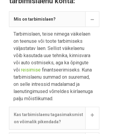
tarbimislaenu kohta:
Mis on tarbimislaen?
Tarbimislaen, teise nimega väikelaen
on teenuse või toote tarbimiseks
väljastatav laen. Sellist väikelaenu
võib kasutada uue tehnika, kinnisvara
või auto ostmiseks, aga ka õpingute
või
reisimise
finantseerimiseks. Kuna
tarbimislaenu summad on suuremad,
on selle intressid madalamad ja
laenutingimused võrreldes kiirlaenuga
palju mõistlikumad.
Kas tarbimislaenu tagasimaksmist
on võimalik pikendada?