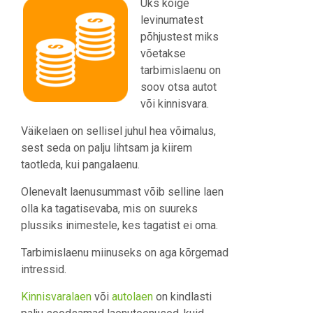
Üks kõige
levinumatest
põhjustest miks
võetakse
tarbimislaenu on
soov otsa autot
või kinnisvara.
Väikelaen on sellisel juhul hea võimalus,
sest seda on palju lihtsam ja kiirem
taotleda, kui pangalaenu.
Olenevalt laenusummast võib selline laen
olla ka tagatisevaba, mis on suureks
plussiks inimestele, kes tagatist ei oma.
Tarbimislaenu miinuseks on aga kõrgemad
intressid.
Kinnisvaralaen
või
autolaen
on kindlasti