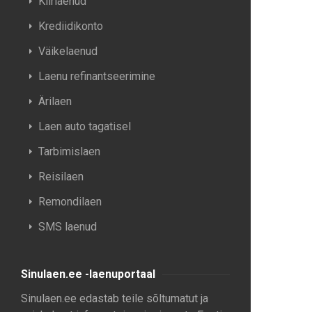
Kiirlaenud
Krediidikonto
Väikelaenud
Laenu refinantseerimine
Ärilaen
Laen auto tagatisel
Tarbimislaen
Reisilaen
Remondilaen
SMS laenud
Sinulaen.ee -laenuportaal
Sinulaen.ee edastab teile sõltumatut ja