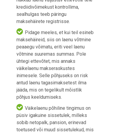
krediidivõimekust kontrollima,
sealhulgas teeb päringu
maksehäirete registrisse.
Pidage meeles, et kui teil esineb
maksehäireid, siis on laenu võtmine
peaaegu võimatu, eriti veel laenu
võtmine suuremas summas. Pole
ühtegi ettevõtet, mis annaks
väikelaenu makseraskustes
inimesele. Selle põhjuseks on risk
antud laenu tagasimaksetest ilma
jääda, mis on tegelikult mõistlik
põhjus keeldumiseks.
Väikelaenu põhiline tingimus on
püsiv igakuine sissetulek, milleks
sobib netopalk, pansion, erinevad
toetused või muud sissetulekud, mis