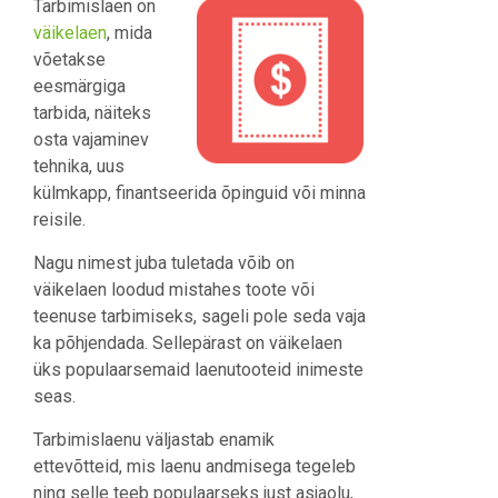
Tarbimislaen on
väikelaen
, mida
võetakse
eesmärgiga
tarbida, näiteks
osta vajaminev
tehnika, uus
külmkapp, finantseerida õpinguid või minna
reisile.
Nagu nimest juba tuletada võib on
väikelaen loodud mistahes toote või
teenuse tarbimiseks, sageli pole seda vaja
ka põhjendada. Sellepärast on väikelaen
üks populaarsemaid laenutooteid inimeste
seas.
Tarbimislaenu väljastab enamik
ettevõtteid, mis laenu andmisega tegeleb
ning selle teeb populaarseks just asjaolu,