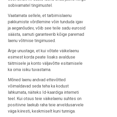
sobivamatel tingimustel.
Vaatamata sellele, et tarbimislaenu
pakkumiste võrdlemine võin tunduda igav
ja aeganõudev, võib see teile sadu eurosid
säästa, samuti garanteerib kõige paremad
laenu võtmise tingimused.
Ärge unustage, et kui võtate väikelaenu
esimest korda peate lisaks avalduse
täitmisele ja konto väljavõtte esitamisele
ka oma isiku tuvastama.
Mõned laenu andvad ettevõtted
võimaldavad seda teha ka kodust
lahkumata, näiteks Id-kaardiga interneti
teel. Kui otsus teie väikelaenu suhtes on
positiivne laekub raha teie arveldusarvele
väga kiiresti, keskmiselt kuni tunniga.