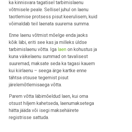
ka kinnisvara tagatisel tarbimislaenu
võtmisele peale. Sellisel juhul on laenu
taotlemise protsess pisut keerulisem, kuid
võimaldab teil laenata suurema summa.
Enne laenu võtmist mõelge enda jaoks
kõik läbi, eriti see kas ja milleks üldse
tarbimislaenu võtta. Iga
laen
on kohustus ja
kuna väikelaenu summad on tavalisest
suuremad, maksate seda ka tagasi kauem
kui kiirlaenu – seega ärge kartke enne
tähtsa otsuse tegemist pisut
järelemõtlemisaega võtta.
Parem võtta läbimõeldud laen, kui oma
otsust hiljem kahetseda, laenumaksetega
hätta jääda või isegi maksehäirete
registrisse sattuda.