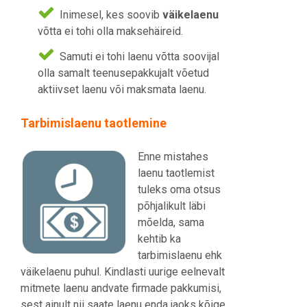
Inimesel, kes soovib
väikelaenu
võtta ei tohi olla maksehäireid.
Samuti ei tohi laenu võtta soovijal
olla samalt teenusepakkujalt võetud
aktiivset laenu või maksmata laenu.
Tarbimislaenu taotlemine
Enne mistahes
laenu taotlemist
tuleks oma otsus
põhjalikult läbi
mõelda, sama
kehtib ka
tarbimislaenu ehk
väikelaenu puhul. Kindlasti uurige eelnevalt
mitmete laenu andvate firmade pakkumisi,
sest ainult nii saate laenu enda jaoks kõige