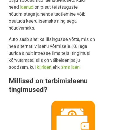
palju soodsamad laenuteenused, kuid
need
laenud
on pisut teistsuguste
nõudmistega ja nende taotlemine võib
osutuda keerulisemaks ning aega
nõudvamaks.
Auto saab alati ka liisingusse võtta, mis on
hea alternatiiv laenu võtmisele. Kui aga
uurida ainult intresse ilma teisi tingimusi
kõrvutamata, siis on väikelaen palju
soodsam, kui
kiirlaen
ehk
sms laen
.
Millised on tarbimislaenu
tingimused?