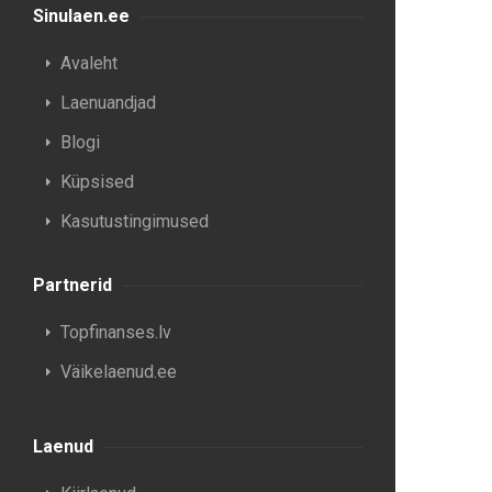
Sinulaen.ee
Avaleht
Laenuandjad
Blogi
Küpsised
Kasutustingimused
Partnerid
Topfinanses.lv
Väikelaenud.ee
Laenud