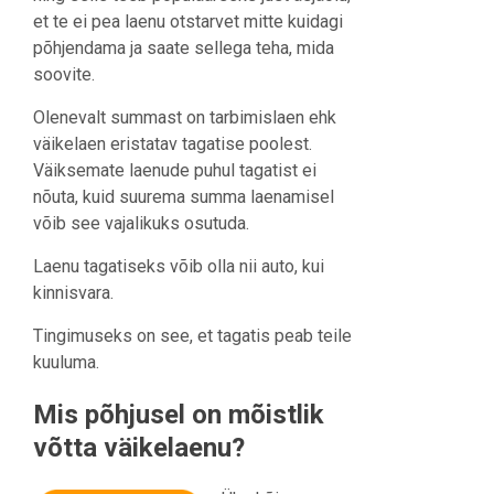
et te ei pea laenu otstarvet mitte kuidagi
põhjendama ja saate sellega teha, mida
soovite.
Olenevalt summast on tarbimislaen ehk
väikelaen eristatav tagatise poolest.
Väiksemate laenude puhul tagatist ei
nõuta, kuid suurema summa laenamisel
võib see vajalikuks osutuda.
Laenu tagatiseks võib olla nii auto, kui
kinnisvara.
Tingimuseks on see, et tagatis peab teile
kuuluma.
Mis põhjusel on mõistlik
võtta väikelaenu?