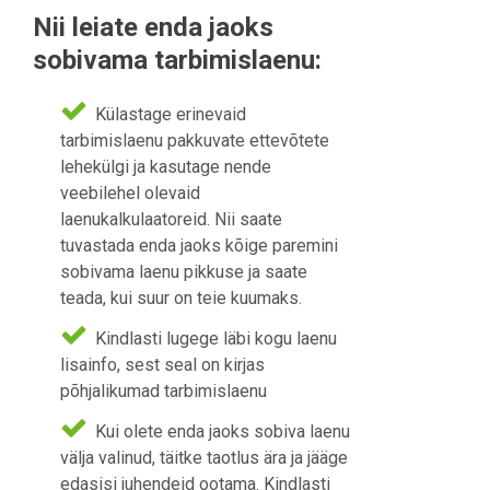
Nii leiate enda jaoks
sobivama tarbimislaenu:
Külastage erinevaid
tarbimislaenu pakkuvate ettevõtete
lehekülgi ja kasutage nende
veebilehel olevaid
laenukalkulaatoreid. Nii saate
tuvastada enda jaoks kõige paremini
sobivama laenu pikkuse ja saate
teada, kui suur on teie kuumaks.
Kindlasti lugege läbi kogu laenu
lisainfo, sest seal on kirjas
põhjalikumad tarbimislaenu
Kui olete enda jaoks sobiva laenu
välja valinud, täitke taotlus ära ja jääge
edasisi juhendeid ootama. Kindlasti