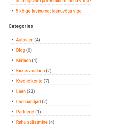
on mugavam ja kasulikum laenu võtta?
5 kõige levinumat laenuvõtja viga
Categories
Autolaen
(4)
Blog
(6)
Kiirlaen
(4)
Kinnisvaralaen
(2)
Krediidikonto
(7)
Laen
(23)
Laenuandjad
(2)
Partnerid
(1)
Raha säästmine
(4)