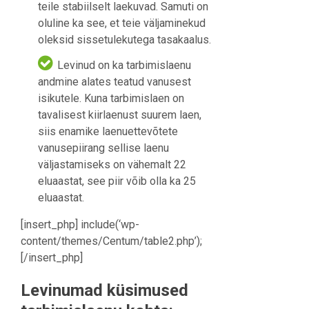
teile stabiilselt laekuvad. Samuti on
oluline ka see, et teie väljaminekud
oleksid sissetulekutega tasakaalus.
Levinud on ka tarbimislaenu
andmine alates teatud vanusest
isikutele. Kuna tarbimislaen on
tavalisest kiirlaenust suurem laen,
siis enamike laenuettevõtete
vanusepiirang sellise laenu
väljastamiseks on vähemalt 22
eluaastat, see piir võib olla ka 25
eluaastat.
[insert_php] include(‘wp-
content/themes/Centum/table2.php’);
[/insert_php]
Levinumad küsimused