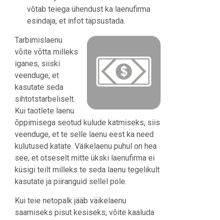
võtab teiega ühendust ka laenufirma
esindaja, et infot täpsustada.
Tarbimislaenu
võite võtta milleks
iganes, siiski
veenduge, et
kasutate seda
sihtotstarbeliselt.
Kui taotlete laenu
õppimisega seotud kulude katmiseks, siis
veenduge, et te selle laenu eest ka need
kulutused katate. Väikelaenu puhul on hea
see, et otseselt mitte ükski laenufirma ei
küsigi teilt milleks te seda laenu tegelikult
kasutate ja piiranguid sellel pole.
Kui teie netopalk jääb väikelaenu
saamiseks pisut kesiseks, võite kaaluda