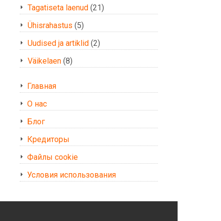
Tagatiseta laenud
(21)
Ühisrahastus
(5)
Uudised ja artiklid
(2)
Väikelaen
(8)
Главная
О нас
Блог
Кредиторы
Файлы cookie
Условия использования