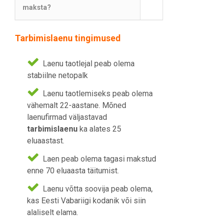
maksta?
Tarbimislaenu tingimused
Laenu taotlejal peab olema
stabiilne netopalk
Laenu taotlemiseks peab olema
vähemalt 22-aastane. Mõned
laenufirmad väljastavad
tarbimislaenu
ka alates 25
eluaastast.
Laen peab olema tagasi makstud
enne 70 eluaasta täitumist.
Laenu võtta soovija peab olema,
kas Eesti Vabariigi kodanik või siin
alaliselt elama.