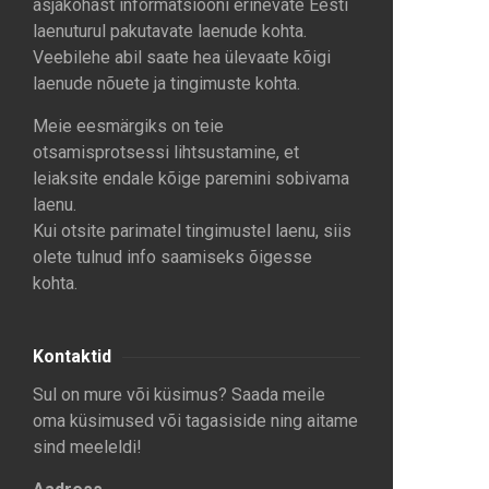
asjakohast informatsiooni erinevate Eesti
laenuturul pakutavate laenude kohta.
Veebilehe abil saate hea ülevaate kõigi
laenude nõuete ja tingimuste kohta.
Meie eesmärgiks on teie
otsamisprotsessi lihtsustamine, et
leiaksite endale kõige paremini sobivama
laenu.
Kui otsite parimatel tingimustel laenu, siis
olete tulnud info saamiseks õigesse
kohta.
Kontaktid
Sul on mure või küsimus? Saada meile
oma küsimused või tagasiside ning aitame
sind meeleldi!