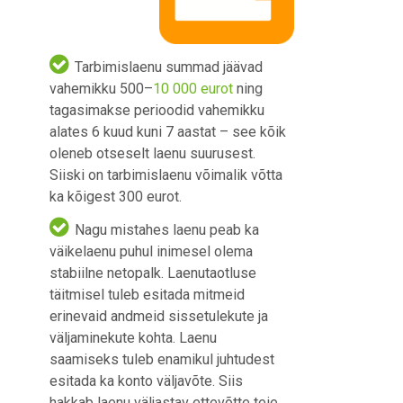
Tarbimislaenu summad jäävad
vahemikku 500–
10 000 eurot
ning
tagasimakse perioodid vahemikku
alates 6 kuud kuni 7 aastat – see kõik
oleneb otseselt laenu suurusest.
Siiski on tarbimislaenu võimalik võtta
ka kõigest 300 eurot.
Nagu mistahes laenu peab ka
väikelaenu puhul inimesel olema
stabiilne netopalk. Laenutaotluse
täitmisel tuleb esitada mitmeid
erinevaid andmeid sissetulekute ja
väljaminekute kohta. Laenu
saamiseks tuleb enamikul juhtudest
esitada ka konto väljavõte. Siis
hakkab laenu väljastav ettevõtte teie