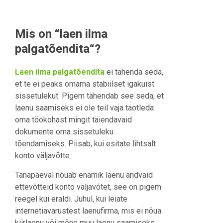
Mis on “laen ilma
palgatõendita“?
Laen ilma palgatõendita
ei tähenda seda,
et te ei peaks omama stabiilset igakuist
sissetulekut. Pigem tähendab see seda, et
laenu saamiseks ei ole teil vaja taotleda
oma töökohast mingit täiendavaid
dokumente oma sissetuleku
tõendamiseks. Piisab, kui esitate lihtsalt
konto väljavõtte.
Tänapäeval nõuab enamik laenu andvaid
ettevõtteid konto väljavõtet, see on pigem
reegel kui eraldi. Juhul, kui leiate
internetiavarustest laenufirma, mis ei nõua
kiirlaenu või mõne muu laenu saamiseks