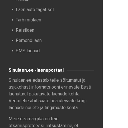
Laen auto tagatisel
Tarbimislaen
Reisilaen
Remondilaen
SMS laenud
Sinulaen.ee -laenuportaal
Sinulaen.ee edastab teile sõltumatut ja
asjakohast informatsiooni erinevate Eesti
laenuturul pakutavate laenude kohta.
Veebilehe abil saate hea ülevaate kõigi
laenude nõuete ja tingimuste kohta.
Meie eesmärgiks on teie
otsamisprotsessi lihtsustamine, et