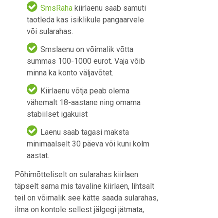
SmsRaha
kiirlaenu saab samuti
taotleda kas isiklikule pangaarvele
või sularahas.
Smslaenu on võimalik võtta
summas 100-1000 eurot. Vaja võib
minna ka konto väljavõtet.
Kiirlaenu võtja peab olema
vähemalt 18-aastane ning omama
stabiilset igakuist
Laenu saab tagasi maksta
minimaalselt 30 päeva või kuni kolm
aastat.
Põhimõtteliselt on sularahas kiirlaen
täpselt sama mis tavaline kiirlaen, lihtsalt
teil on võimalik see kätte saada sularahas,
ilma on kontole sellest jälgegi jätmata,