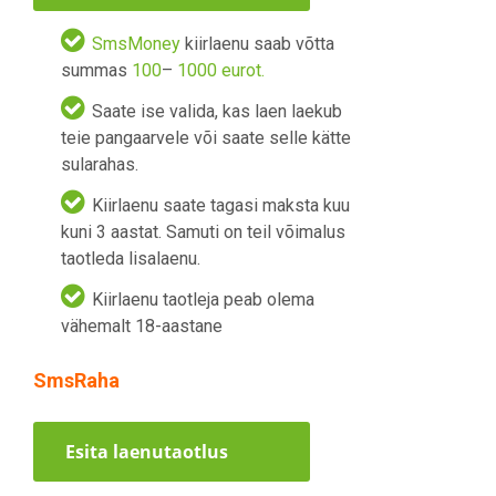
SmsMoney
kiirlaenu saab võtta
summas
100
–
1000 eurot.
Saate ise valida, kas laen laekub
teie pangaarvele või saate selle kätte
sularahas.
Kiirlaenu saate tagasi maksta kuu
kuni 3 aastat. Samuti on teil võimalus
taotleda lisalaenu.
Kiirlaenu taotleja peab olema
vähemalt 18-aastane
SmsRaha
Esita laenutaotlus