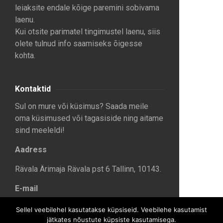
leiaksite endale kõige paremini sobivama
laenu.
Kui otsite parimatel tingimustel laenu, siis
olete tulnud info saamiseks õigesse
kohta.
Kontaktid
Sul on mure või küsimus? Saada meile
oma küsimused või tagasiside ning aitame
sind meeleldi!
Aadress
Rävala Ärimaja Rävala pst 6 Tallinn, 10143.
E-mail
info@sinulaen.ee
Sellel veebilehel kasutatakse küpsiseid. Veebilehe kasutamist
jätkates nõustute küpsiste kasutamisega.