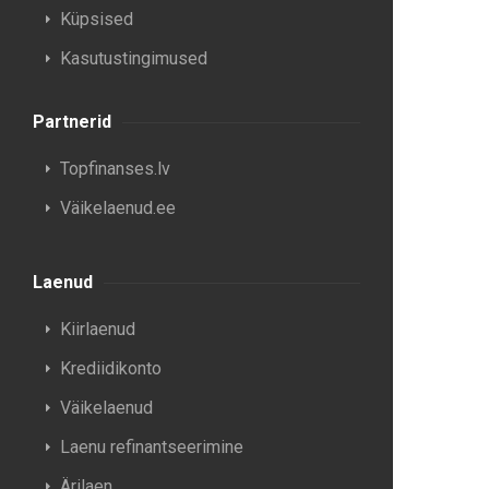
Küpsised
Kasutustingimused
Partnerid
Topfinanses.lv
Väikelaenud.ee
Laenud
Kiirlaenud
Krediidikonto
Väikelaenud
Laenu refinantseerimine
Ärilaen