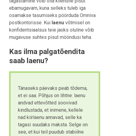
tagastamine võib olla kliendile pisut
ebamugavam, kuna selleks tuleb iga
osamakse tasumiseks pöörduda Omniva
postkontorisse. Kui
laenu
võtmisel on
konfidentsiaalsus teie jaoks oluline võib
mugavuse suhtes pisut mööndusi teha.
Kas ilma palgatõendita
saab laenu?
Tänaseks päevaks peab tõdema,
et ei saa. Põhjus on lihtne: laenu
andvad ettevõtted soovivad
kindlustada, et inimene, kellele
nad kiirlaenu annavad, selle ka
tagasi suudaks maksta. Selge on
see, et kui teil puudub stabiilne