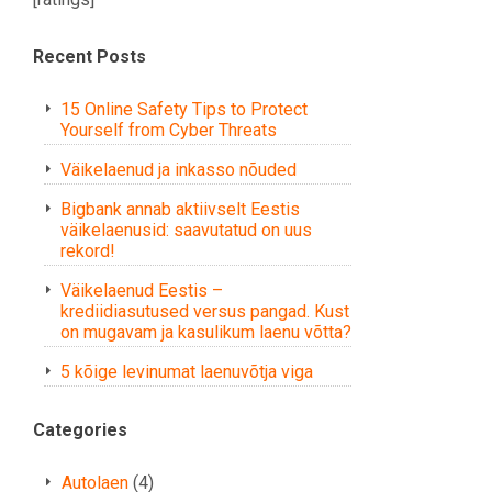
Recent Posts
15 Online Safety Tips to Protect
Yourself from Cyber Threats
Väikelaenud ja inkasso nõuded
Bigbank annab aktiivselt Eestis
väikelaenusid: saavutatud on uus
rekord!
Väikelaenud Eestis –
krediidiasutused versus pangad. Kust
on mugavam ja kasulikum laenu võtta?
5 kõige levinumat laenuvõtja viga
Categories
Autolaen
(4)