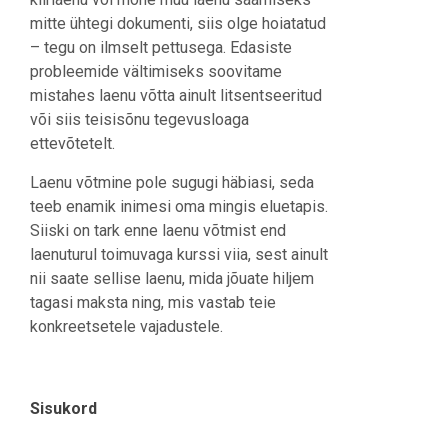
mitte ühtegi dokumenti, siis olge hoiatatud
– tegu on ilmselt pettusega. Edasiste
probleemide vältimiseks soovitame
mistahes laenu võtta ainult litsentseeritud
või siis teisisõnu tegevusloaga
ettevõtetelt.
Laenu võtmine pole sugugi häbiasi, seda
teeb enamik inimesi oma mingis eluetapis.
Siiski on tark enne laenu võtmist end
laenuturul toimuvaga kurssi viia, sest ainult
nii saate sellise laenu, mida jõuate hiljem
tagasi maksta ning, mis vastab teie
konkreetsetele vajadustele.
Sisukord