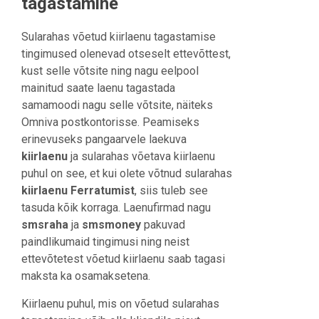
tagastamine
Sularahas võetud kiirlaenu tagastamise
tingimused olenevad otseselt ettevõttest,
kust selle võtsite ning nagu eelpool
mainitud saate laenu tagastada
samamoodi nagu selle võtsite, näiteks
Omniva postkontorisse. Peamiseks
erinevuseks pangaarvele laekuva
kiirlaenu
ja sularahas võetava kiirlaenu
puhul on see, et kui olete võtnud sularahas
kiirlaenu Ferratumist
, siis tuleb see
tasuda kõik korraga. Laenufirmad nagu
smsraha
ja
smsmoney
pakuvad
paindlikumaid tingimusi ning neist
ettevõtetest võetud kiirlaenu saab tagasi
maksta ka osamaksetena.
Kiirlaenu puhul, mis on võetud sularahas