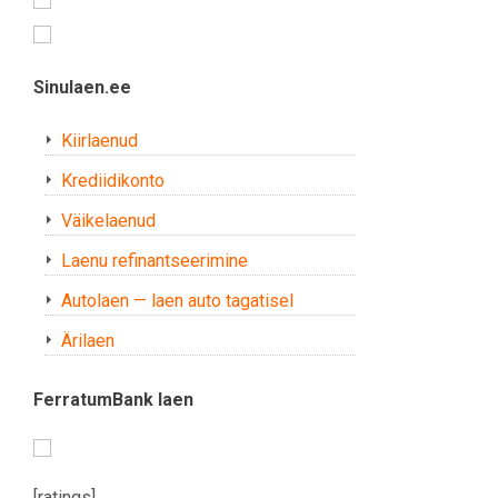
Sinulaen.ee
Kiirlaenud
Krediidikonto
Väikelaenud
Laenu refinantseerimine
Autolaen — laen auto tagatisel
Ärilaen
FerratumBank laen
[ratings]