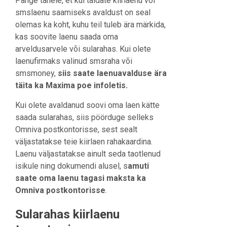
Pange tähele, et kui täidate kiirlaenu või
smslaenu saamiseks avaldust on seal
olemas ka koht, kuhu teil tuleb ära märkida,
kas soovite laenu saada oma
arveldusarvele või sularahas. Kui olete
laenufirmaks valinud smsraha või
smsmoney,
siis saate laenuavalduse ära
täita ka Maxima poe infoletis.
Kui olete avaldanud soovi oma laen kätte
saada sularahas, siis pöörduge selleks
Omniva postkontorisse, sest sealt
väljastatakse teie kiirlaen rahakaardina.
Laenu väljastatakse ainult seda taotlenud
isikule ning dokumendi alusel, s
amuti
saate oma laenu tagasi maksta ka
Omniva postkontorisse
.
Sularahas kiirlaenu