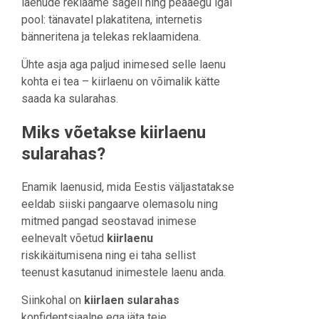
laenude reklaame sageli ning peaaegu igal
pool: tänavatel plakatitena, internetis
bänneritena ja telekas reklaamidena.
Ühte asja aga paljud inimesed selle laenu
kohta ei tea – kiirlaenu on võimalik kätte
saada ka sularahas.
Miks võetakse kiirlaenu
sularahas?
Enamik laenusid, mida Eestis väljastatakse
eeldab siiski pangaarve olemasolu ning
mitmed pangad seostavad inimese
eelnevalt võetud
kiirlaenu
riskikäitumisena ning ei taha sellist
teenust kasutanud inimestele laenu anda.
Siinkohal on
kiirlaen sularahas
konfidentsiaalne ega jäta teie