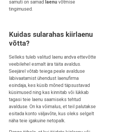
samuti on samad
laenu
võtmise
tingimused.
Kuidas sularahas kiirlaenu
võtta?
Selleks tuleb valitud laenu andva ettevõtte
veebilehel esmalt ära täita avaldus.
Seejärel võtab teiega peale avalduse
läbivaatamist ühendust laenufirma
esindaja, kes küsib mõned täpsustavad
küsimused ning kas kinnitab või lükkab
tagasi teie laenu saamiseks tehtud
avalduse. On ka võimalus, et teil palutakse
esitada konto väljavõte, kus oleks selgelt
näha teie igakuine netopalk.