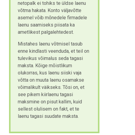
netopalk ei tohiks te üldse laenu
võtma hakata. Konto väljavõtte
asemel võib mõnedele firmadele
laenu saamiseks piisata ka
ametlikest palgalehtedest.
Mistahes laenu võtmisel tasub
enne kindlasti veenduda, et teil on
tulevikus võimalus seda tagasi
maksta. Kõige mõistlikum
olukorras, kus laenu siiski vaja
võtta on muuta laenu osamakse
võimalikult väikseks. Tõsi on, et
see pikem kiirlaenu tagasi
maksmine on pisut kallim, kuid
sellest olulisem on fakt, et te
laenu tagasi suudate maksta.